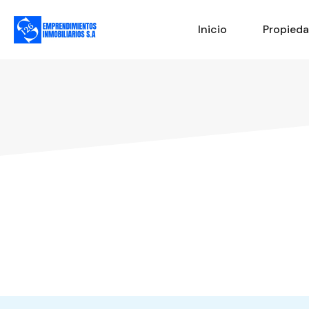
Inicio
Propied
Comparte esto:
Facebook
X
Me gusta esto: