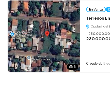
En Venta
Terrenos En
Ciudad del E
250.000.0
230.000.0
Creado el:
17 o
6