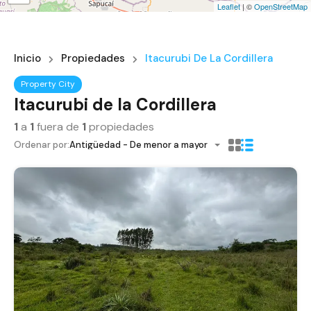
Leaflet
| ©
OpenStreetMap
Inicio
Propiedades
Itacurubi De La Cordillera
Property City
Itacurubi de la Cordillera
1
a
1
fuera de
1
propiedades
Ordenar por:
Antigüedad - De menor a mayor