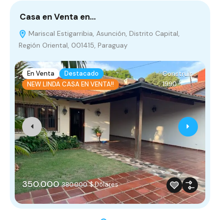
Casa en Venta en…
T
Mariscal Estigarribia, Asunción, Distrito Capital,
Región Oriental, 001415, Paraguay
P
En Venta
Destacado
Construir
1990
NEW LINDA CASA EN VENTA!!
350.000
$ Dólares
380.000