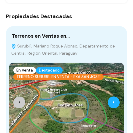
Propiedades Destacadas
Terrenos en Ventas en…
L
Surubi´i, Mariano Roque Alonso, Departamento de
Central, Región Oriental, Paraguay
O
En Venta
Destacado
TERRENO SURUBBI EN VENTA - EXA SAN JOSE!