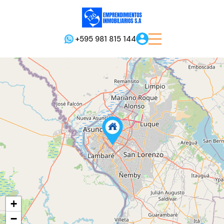
+595 981 815 144
+
−