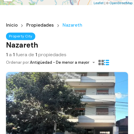
Leaflet
| ©
OpenStreetMap
Inicio
Propiedades
Nazareth
Property City
Nazareth
1
a
1
fuera de
1
propiedades
Ordenar por:
Antigüedad - De menor a mayor