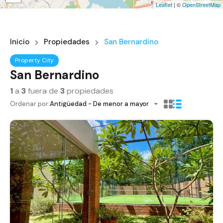
Leaflet
| ©
OpenStreetMap
Inicio
Propiedades
San Bernardino
Property City
San Bernardino
1
a
3
fuera de
3
propiedades
Ordenar por:
Antigüedad - De menor a mayor