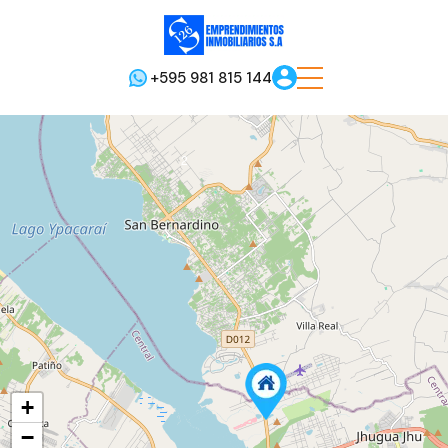
+595 981 815 144
2
+
−