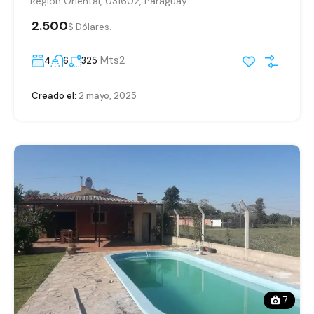
Región Oriental, 031602, Paraguay
2.500
$ Dólares.
Mts2
4
6
325
Creado el:
2 mayo, 2025
7