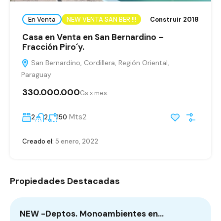
En Venta
NEW VENTA SAN BER !!!
Construir 2018
Casa en Venta en San Bernardino –
Fracción Piro´y.
San Bernardino, Cordillera, Región Oriental,
Paraguay
330.000.000
Gs x mes.
Mts2
2
2
150
Creado el:
5 enero, 2022
Propiedades Destacadas
NEW -Deptos. Monoambientes en…
E