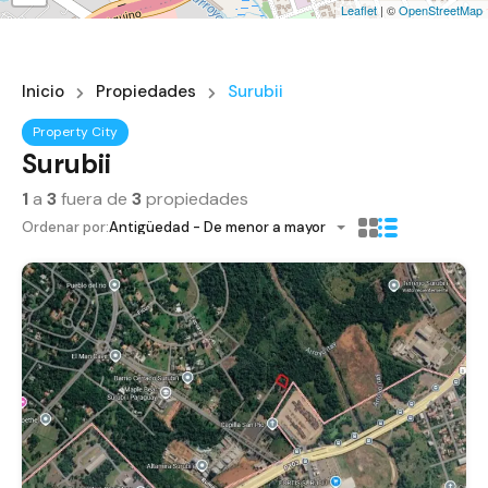
Leaflet
| ©
OpenStreetMap
Inicio
Propiedades
Surubii
Property City
Surubii
1
a
3
fuera de
3
propiedades
Ordenar por:
Antigüedad - De menor a mayor