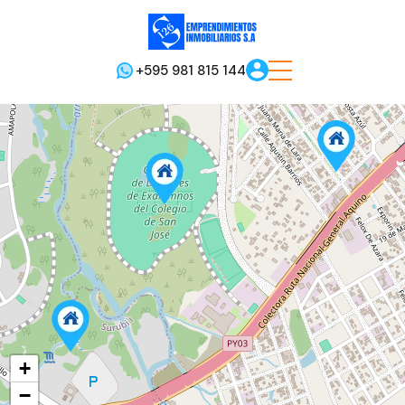
+595 981 815 144
+
−