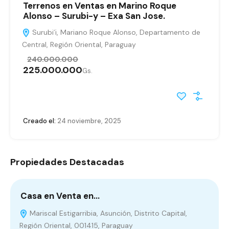
Terrenos en Ventas en Marino Roque
Alonso – Surubi-y – Exa San Jose.
Surubi´i, Mariano Roque Alonso, Departamento de
Central, Región Oriental, Paraguay
240.000.000
225.000.000
Gs.
Creado el:
24 noviembre, 2025
Propiedades Destacadas
Casa en Venta en…
C
Mariscal Estigarribia, Asunción, Distrito Capital,
Región Oriental, 001415, Paraguay
P