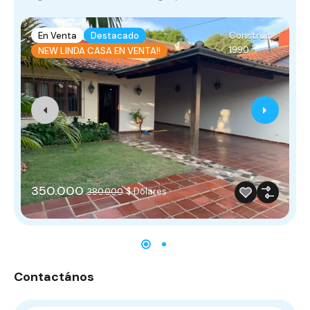
En Venta
Destacado
Construir
1990
NEW LINDA CASA EN VENTA!!
350.000
$ Dólares
380.000
Contactános