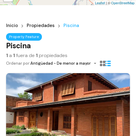
Leaflet
| ©
OpenStreetMap
Inicio
Propiedades
Piscina
Property Feature
Piscina
1
a
1
fuera de
1
propiedades
Ordenar por:
Antigüedad - De menor a mayor