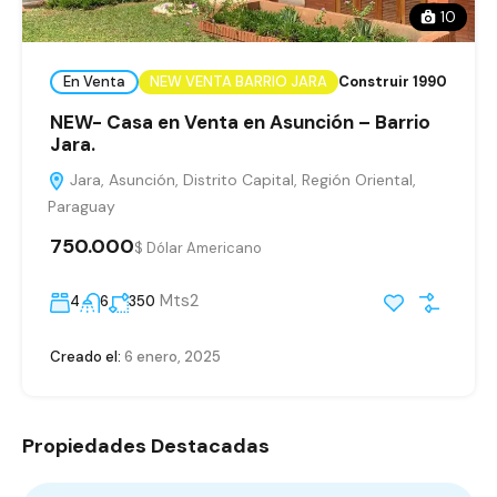
10
En Venta
NEW VENTA BARRIO JARA
Construir 1990
NEW- Casa en Venta en Asunción – Barrio
Jara.
Jara, Asunción, Distrito Capital, Región Oriental,
Paraguay
750.000
$ Dólar Americano
Mts2
4
6
350
Creado el:
6 enero, 2025
Propiedades Destacadas