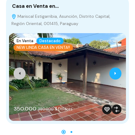
Casa en Venta en…
N
Mariscal Estigarribia, Asunción, Distrito Capital,
Región Oriental, 001415, Paraguay
R
En Venta
Destacado
Construir
1990
NEW LINDA CASA EN VENTA!!
350.000
$ Dólares
380.000