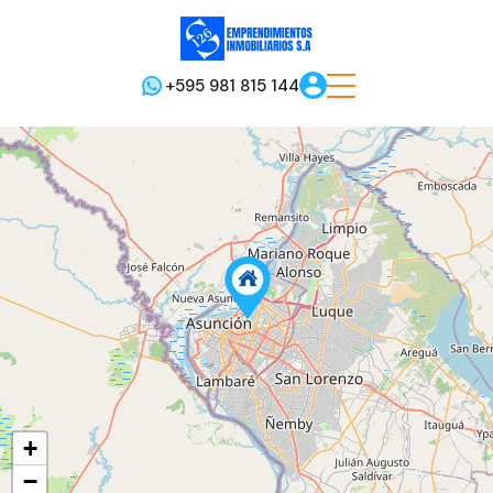
+595 981 815 144
+
−