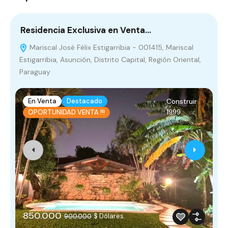
Residencia Exclusiva en Venta…
D
Mariscal José Félix Estigarribia - 001415, Mariscal
Estigarribia, Asunción, Distrito Capital, Región Oriental,
0
Paraguay
En Venta
Destacado
Construir
1999
OPORTUNIDAD VENTA !!!
850.000
$ Dólares.
900.000