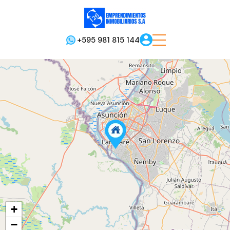
+595 981 815 144
+
−