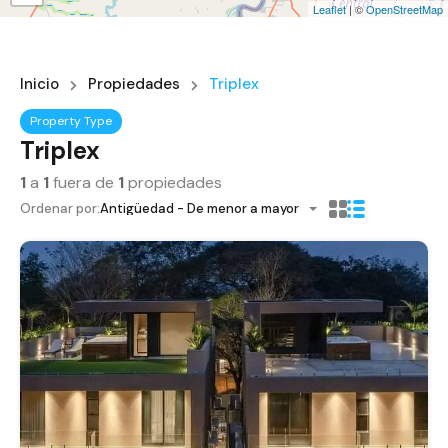
Leaflet
| ©
OpenStreetMap
Inicio
Propiedades
Triplex
Property Type
Triplex
1
a
1
fuera de
1
propiedades
Ordenar por:
Antigüedad - De menor a mayor