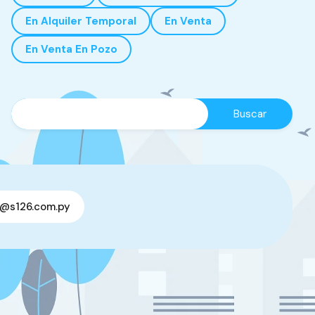
En Alquiler Temporal
En Venta
En Venta En Pozo
o@s126.com.py