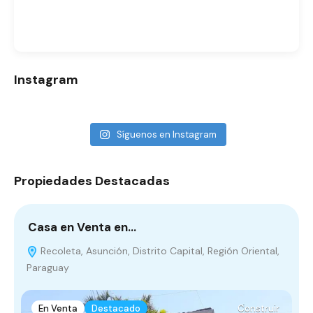
Instagram
Síguenos en Instagram
Propiedades Destacadas
Casa en Venta en…
E
Recoleta, Asunción, Distrito Capital, Región Oriental,
Paraguay
O
En Venta
Destacado
Construir