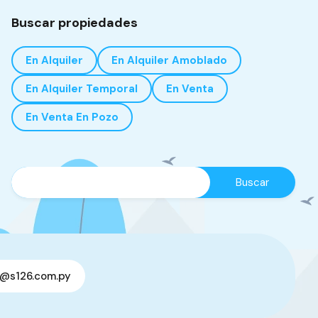
Buscar propiedades
En Alquiler
En Alquiler Amoblado
En Alquiler Temporal
En Venta
En Venta En Pozo
o@s126.com.py