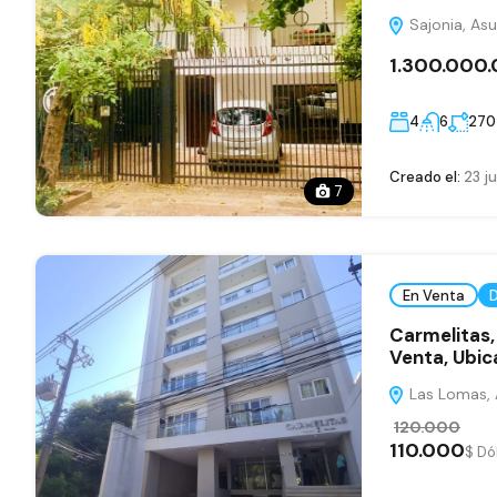
Sajonia, Asu
1.300.000
4
6
270
Creado el:
23 ju
7
En Venta
Carmelitas,
Venta, Ubi
Las Lomas, A
120.000
110.000
$ Dó