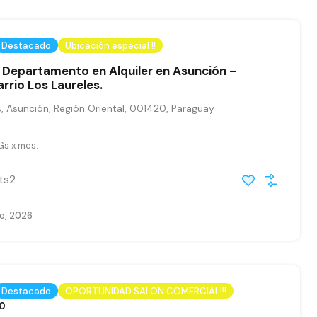
Destacado
Ubicación especial !!
 Departamento en Alquiler en Asunción –
rrio Los Laureles.
, Asunción, Región Oriental, 001420, Paraguay
Gs x mes.
ts2
io, 2026
Destacado
OPORTUNIDAD SALON COMERCIAL!!!
00