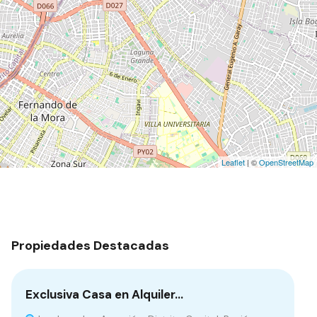
Leaflet
| ©
OpenStreetMap
Propiedades Destacadas
Exclusiva Casa en Alquiler…
Te