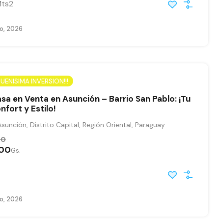
ts2
io, 2026
UENISIMA INVERSION!!!
a en Venta en Asunción – Barrio San Pablo: ¡Tu
nfort y Estilo!
sunción, Distrito Capital, Región Oriental, Paraguay
00
000
Gs.
io, 2026