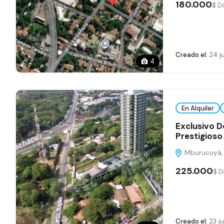
180.000
$ D
Creado el:
24 j
4
En Alquiler
Exclusivo D
Prestigioso
Mburucuyá, A
225.000
$ D
Creado el:
23 ju