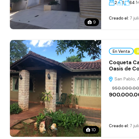
M
2
1
64
Creado el:
7 jul
9
En Venta
B
Coqueta Cas
Oasis de Co
San Pablo, A
950.000.0
900.000.
Creado el:
7 jul
10