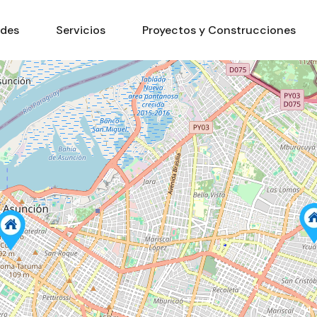
ades
Servicios
Proyectos y Construcciones
4
10
7
12
3
11
8