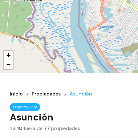
+
−
Inicio
Propiedades
Asunción
Property City
Asunción
1
a
10
fuera de
77
propiedades