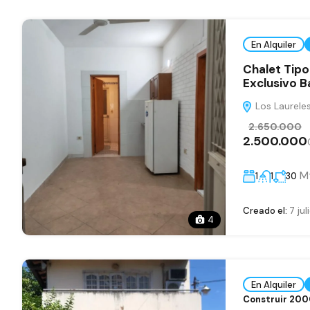
En Alquiler
Chalet Tipo
Exclusivo Ba
Los Laureles
2.650.000
2.500.000
M
1
1
30
Creado el:
7 jul
4
En Alquiler
Construir 20