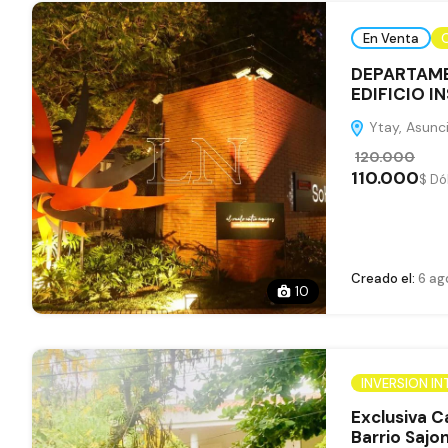
En Venta
O
DEPARTAME
EDIFICIO I
Ytay, Asunci
120.000
110.000
$ Dó
Creado el:
6 ag
10
INVERSION IN
Exclusiva C
Barrio Sajon