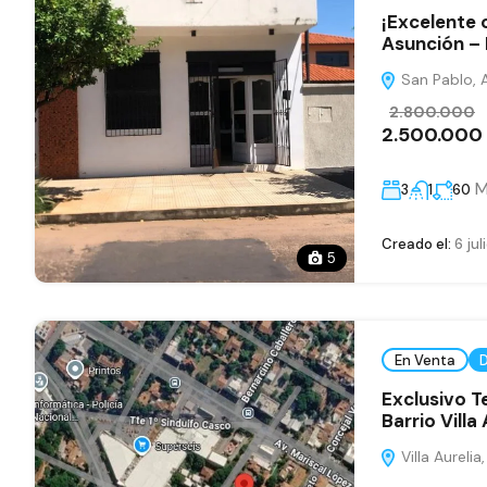
¡Excelente 
Asunción – 
San Pablo, A
2.800.000
2.500.000
M
3
1
60
Creado el:
6 jul
5
En Venta
Exclusivo T
Barrio Villa
Villa Aurelia