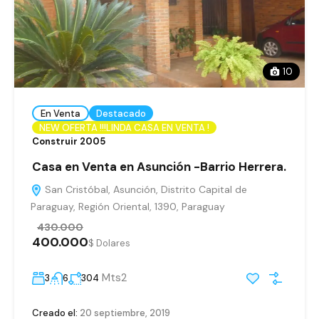
10
En Venta
Destacado
NEW OFERTA !!!LINDA CASA EN VENTA !
Construir 2005
Casa en Venta en Asunción -Barrio Herrera.
San Cristóbal, Asunción, Distrito Capital de
Paraguay, Región Oriental, 1390, Paraguay
430.000
400.000
$ Dolares
Mts2
3
6
304
Creado el:
20 septiembre, 2019