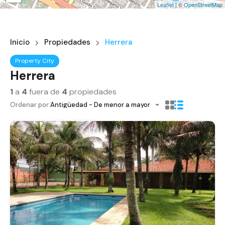
Leaflet
| ©
OpenStreetMap
Inicio
Propiedades
Herrera
Property City
Herrera
1
a
4
fuera de
4
propiedades
Ordenar por:
Antigüedad - De menor a mayor