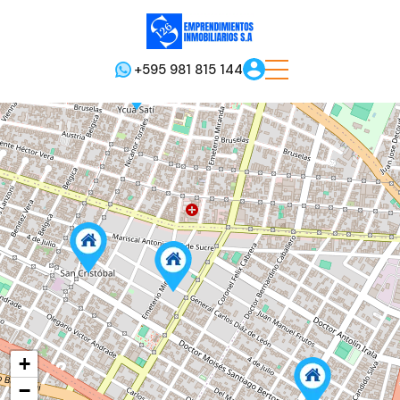
+595 981 815 144
+
−