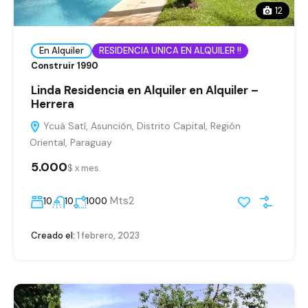
12
En Alquiler
RESIDENCIA UNICA EN ALQUILER !!
Construir 1990
Linda Residencia en Alquiler en Alquiler –
Herrera
Ycuá Satí, Asunción, Distrito Capital, Región
Oriental, Paraguay
5.000
$ x mes.
Mts2
10
10
1000
Creado el:
1 febrero, 2023