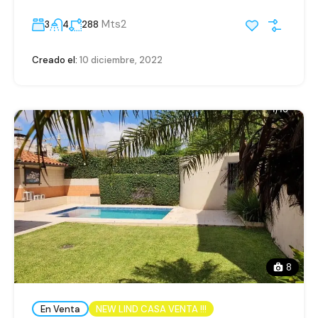
Mts2
3
4
288
Creado el:
10 diciembre, 2022
8
En Venta
NEW LIND CASA VENTA !!!