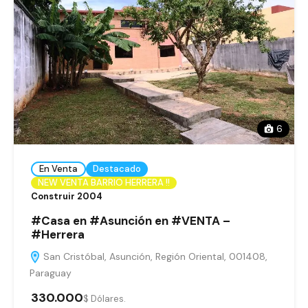
6
En Venta
Destacado
NEW VENTA BARRIO HERRERA !!
Construir 2004
#Casa en #Asunción en #VENTA –
#Herrera
San Cristóbal, Asunción, Región Oriental, 001408,
Paraguay
330.000
$ Dólares.