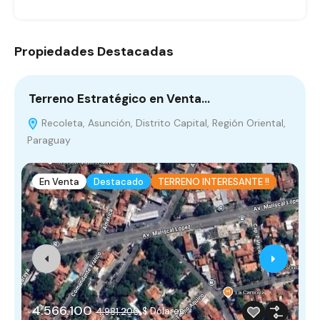
Propiedades Destacadas
Terreno Estratégico en Venta…
E
Recoleta, Asunción, Distrito Capital, Región Oriental,
Paraguay
0
En Venta
Destacado
TERRENO INTERESANTE !!
4.566.100
$ Dólares.
4.981.200