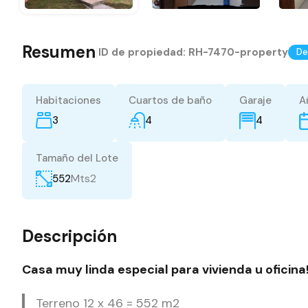
Resumen
|
ID de propiedad:
RH-7470-property
De
Habitaciones
Cuartos de baño
Garaje
A
3
4
4
Tamaño del Lote
Mts2
552
Descripción
Casa muy linda especial para vivienda u oficina
Terreno 12 x 46 = 552 m2