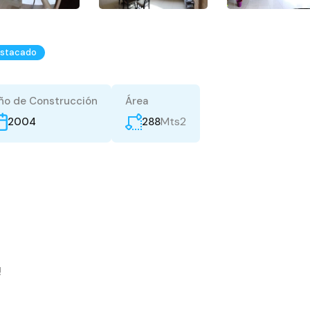
stacado
ño de Construcción
Área
Mts2
288
2004
!