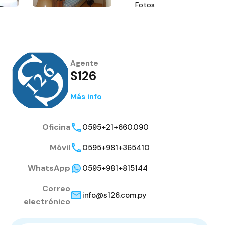
Fotos
Agente
S126
Más info
Oficina
0595+21+660.090
Móvil
0595+981+365410
WhatsApp
0595+981+815144
Correo
info@s126.com.py
electrónico