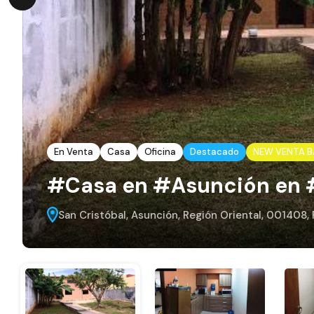
En Venta
Casa
Oficina
Destacado
NEW VENTA BA
#Casa en #Asunción en 
San Cristóbal, Asunción, Región Oriental, 001408,