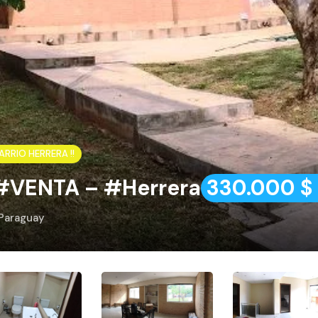
RRIO HERRERA !!
#VENTA – #Herrera
330.000 $ 
 Paraguay