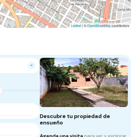
Leaflet
| ©
OpenStreetMap
contributors
Descubre tu propiedad de
ensueño
Agenda una visita
para ver y explorar