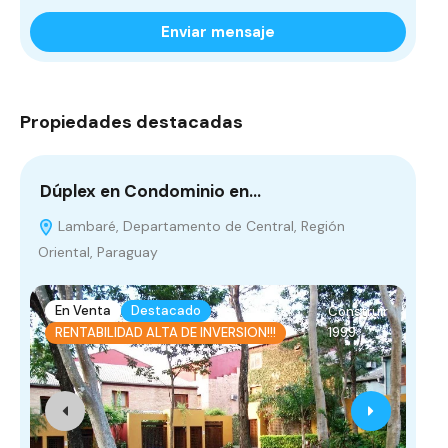
Enviar mensaje
Propiedades destacadas
Dúplex en Condominio en…
Ex
Lambaré, Departamento de Central, Región
A
Oriental, Paraguay
Par
En Venta
Destacado
E
Construir
1999
RENTABILIDAD ALTA DE INVERSION!!!