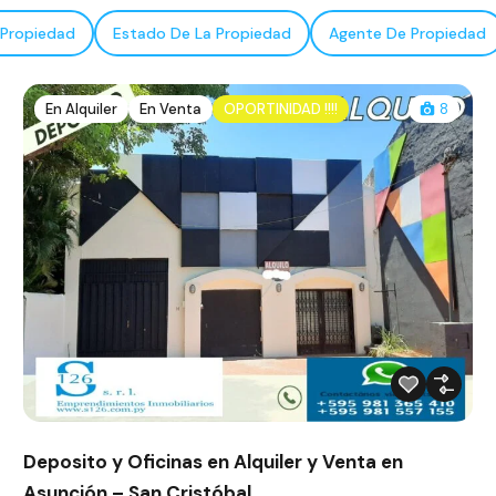
 Propiedad
Estado De La Propiedad
Agente De Propiedad
En Alquiler
En Venta
OPORTINIDAD !!!!
8
Deposito y Oficinas en Alquiler y Venta en
Asunción – San Cristóbal