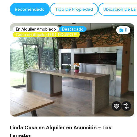
Recomendado
Tipo De Propiedad
Ubicación De La
En Alquiler Amoblado
Destacado
11
Casa en Alquiler FULL EQUIPO !!!
Linda Casa en Alquiler en Asunción – Los
Laureles.