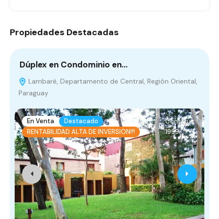
Propiedades Destacadas
Dúplex en Condominio en…
T
Lambaré, Departamento de Central, Región Oriental,
Paraguay
P
En Venta
Destacado
Construir
1999
RENTABILIDAD ALTA DE INVERSION!!!