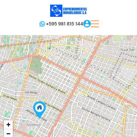
+595 981 815 144
2
2
+
−