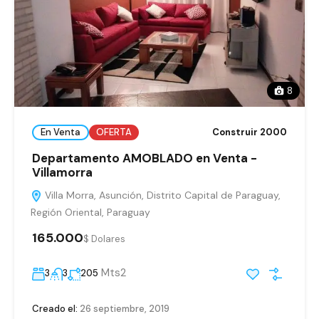
8
En Venta
OFERTA
Construir 2000
Departamento AMOBLADO en Venta -
Villamorra
Villa Morra, Asunción, Distrito Capital de Paraguay,
Región Oriental, Paraguay
165.000
$ Dolares
Mts2
3
3
205
Creado el:
26 septiembre, 2019