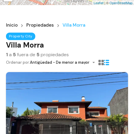
Leaflet
| ©
OpenStreetMap
Inicio
Propiedades
Villa Morra
Property City
Villa Morra
1
a
5
fuera de
5
propiedades
Ordenar por:
Antigüedad - De menor a mayor