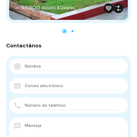
65.500
Gs.
$ Dólares.
80.000
Contactános