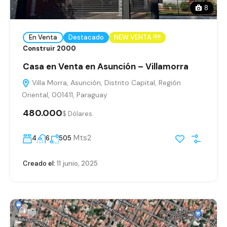
8
En Venta
Destacado
NEW VENTA !!!!!
Construir 2000
Casa en Venta en Asunción – Villamorra
Villa Morra, Asunción, Distrito Capital, Región
Oriental, 001411, Paraguay
480.000
$ Dólares.
Mts2
4
6
505
Creado el:
11 junio, 2025