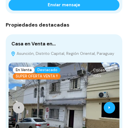
Enviar mensaje
Propiedades destacadas
Casa en Venta en…
E
Asunción, Distrito Capital, Región Oriental, Paraguay
O
En Venta
Destacado
Construir
1989
SUPER OFERTA VENTA !!