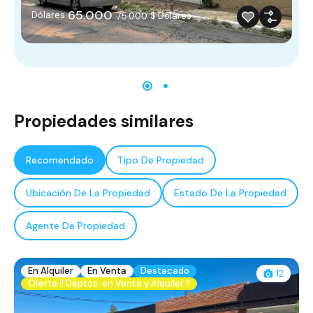
65.000
Dólares
$ Dólares
75.000
Propiedades similares
Recomendado
Tipo De Propiedad
Ubicación De La Propiedad
Estado De La Propiedad
Agente De Propiedad
En Alquiler
En Venta
Destacado
12
Oferta !! Deptos. en Venta y Alquiler !!