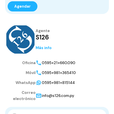
Agente
S126
Más info
Oficina
0595+21+660.090
Móvil
0595+981+365410
WhatsApp
0595+981+815144
Correo
info@s126.com.py
electrónico