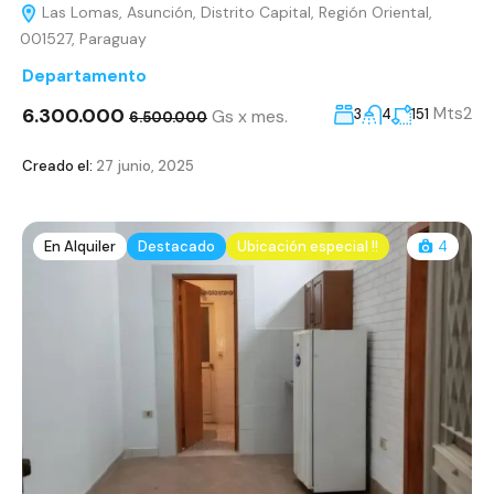
Las Lomas, Asunción, Distrito Capital, Región Oriental,
001527, Paraguay
Departamento
6.300.000
Mts2
Gs x mes.
3
4
151
6.500.000
Creado el:
27 junio, 2025
En Alquiler
Destacado
Ubicación especial !!
4