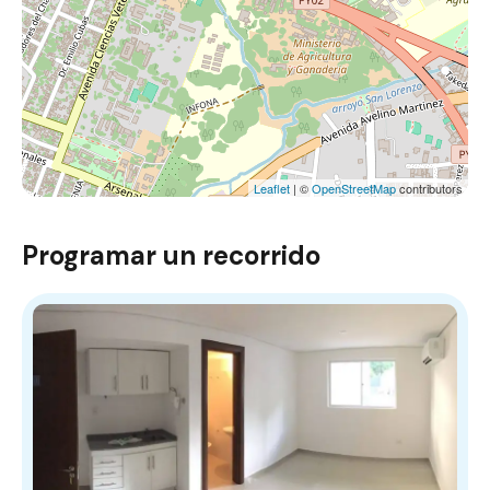
Leaflet
| ©
OpenStreetMap
contributors
Programar un recorrido