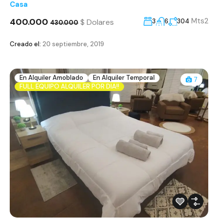
Casa
400.000
Mts2
$ Dolares
3
6
304
430.000
Creado el:
20 septiembre, 2019
En Alquiler Amoblado
En Alquiler Temporal
7
FULL EQUIPO ALQUILER POR DIA!!