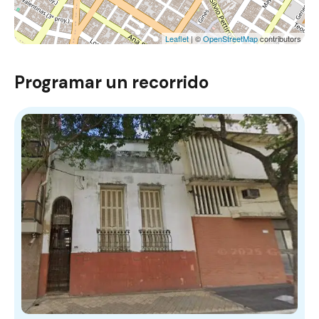
Leaflet
| ©
OpenStreetMap
contributors
Programar un recorrido