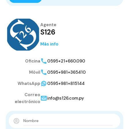
Agente
S126
Más info
Oficina
0595+21+660.090
Móvil
0595+981+365410
WhatsApp
0595+981+815144
Correo
info@s126.com.py
electrónico