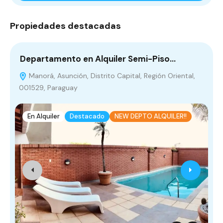
Propiedades destacadas
Departamento en Alquiler Semi-Piso…
E
Manorá, Asunción, Distrito Capital, Región Oriental,
001529, Paraguay
P
En Alquiler
Destacado
NEW DEPTO ALQUILER!!