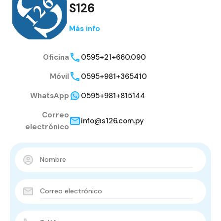
S126
Más info
Oficina
0595+21+660.090
Móvil
0595+981+365410
WhatsApp
0595+981+815144
Correo
info@s126.com.py
electrónico