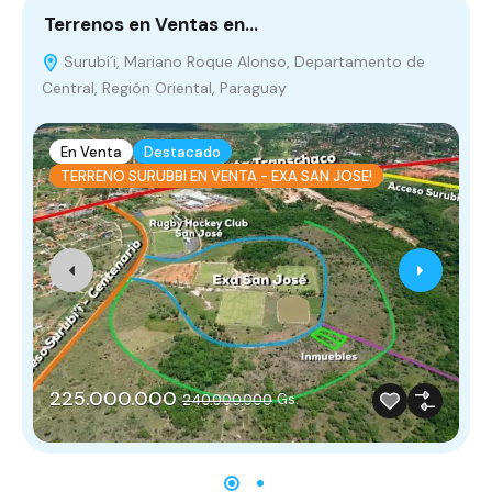
Terrenos en Ventas en…
L
Surubi´i, Mariano Roque Alonso, Departamento de
Central, Región Oriental, Paraguay
0
En Venta
Destacado
TERRENO SURUBBI EN VENTA - EXA SAN JOSE!
225.000.000
Gs.
240.000.000