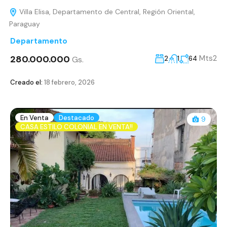
Villa Elisa, Departamento de Central, Región Oriental,
Paraguay
Departamento
280.000.000
Mts2
Gs.
2
1
64
Creado el:
18 febrero, 2026
En Venta
Destacado
9
CASA ESTILO COLONIAL EN VENTA!!