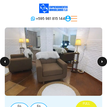
+595 981 815 144
FULL
En
En