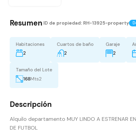
Resumen
|
ID de propiedad:
RH-13925-property
D
Habitaciones
Cuartos de baño
Garaje
A
2
2
2
Tamaño del Lote
Mts2
168
Descripción
Alquilo departamento MUY LINDO A ESTRENAR
DE FUTBOL