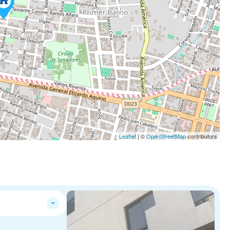
Leaflet
| ©
OpenStreetMap
contributors