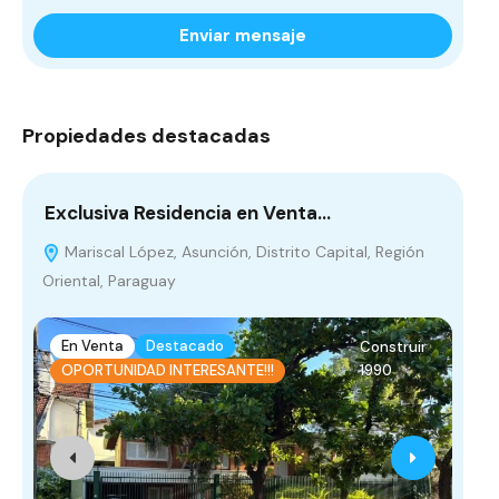
Enviar mensaje
Propiedades destacadas
Exclusiva Residencia en Venta…
Te
Mariscal López, Asunción, Distrito Capital, Región
C
Oriental, Paraguay
Par
En Venta
Destacado
E
Construir
1990
OPORTUNIDAD INTERESANTE!!!