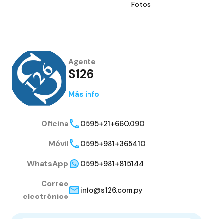
Fotos
Agente
S126
Más info
Oficina
0595+21+660.090
Móvil
0595+981+365410
WhatsApp
0595+981+815144
Correo
info@s126.com.py
electrónico