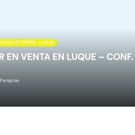
UILER A ESTRENAR - LUQUE!!
R EN VENTA EN LUQUE – CONF.
 Paraguay