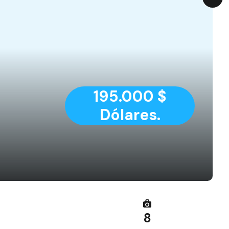
195.000 $
Dólares.
8