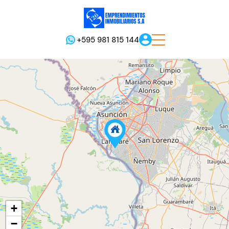
+595 981 815 144
+
−