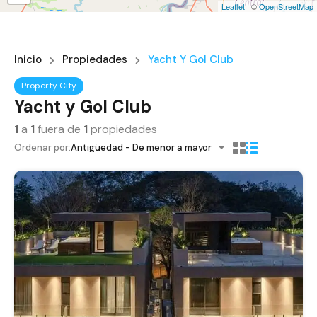
Leaflet
| ©
OpenStreetMap
Inicio
Propiedades
Yacht Y Gol Club
Property City
Yacht y Gol Club
1
a
1
fuera de
1
propiedades
Ordenar por:
Antigüedad - De menor a mayor