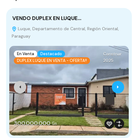
VENDO DUPLEX EN LUQUE…
D
Luque, Departamento de Central, Región Oriental,
Paraguay
P
En Venta
Destacado
Construir
2025
DUPLEX LUQUE EN VENTA - OFERTA!!
300.000.000
Gs.