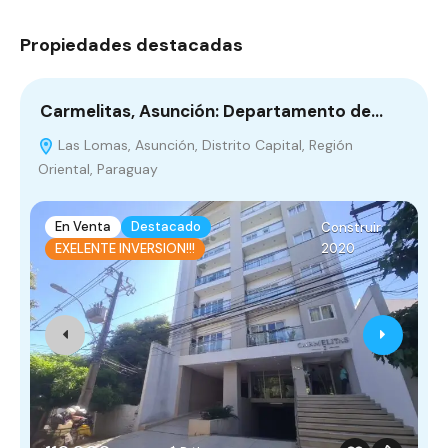
Propiedades destacadas
Carmelitas, Asunción: Departamento de…
T
Las Lomas, Asunción, Distrito Capital, Región
Oriental, Paraguay
En Venta
Destacado
Construir
2020
EXELENTE INVERSION!!!