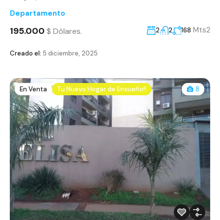
Departamento
195.000
Mts2
$ Dólares.
2
2
168
Creado el:
5 diciembre, 2025
En Venta
Tu Nuevo Hogar de Ensueño!!
8