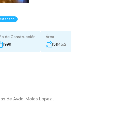
estacado
ño de Construcción
Área
Mts2
151
1999
s de Avda. Molas Lopez .