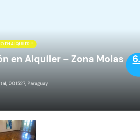
 EN ALQUILER !!!
 en Alquiler – Zona Molas
6
ntal, 001527, Paraguay