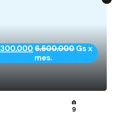
.300.000
6.500.000
Gs x
mes.
9