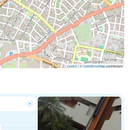
Leaflet
| ©
OpenStreetMap
contributors