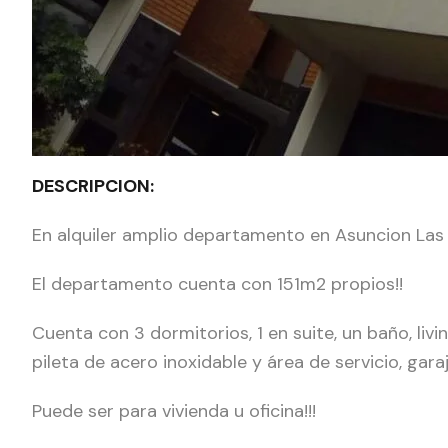
DESCRIPCION:
En alquiler amplio departamento en Asuncion La
El departamento cuenta con 151m2 propios!!
Cuenta con 3 dormitorios, 1 en suite, un baño, livi
pileta de acero inoxidable y área de servicio, gara
Puede ser para vivienda u oficina!!!