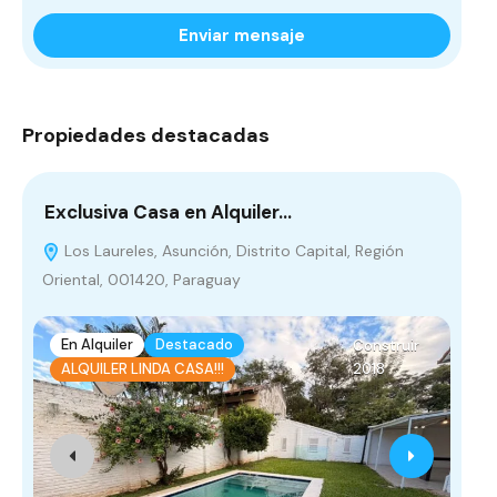
Enviar mensaje
Propiedades destacadas
Exclusiva Casa en Alquiler…
NE
Los Laureles, Asunción, Distrito Capital, Región
R
Oriental, 001420, Paraguay
Ori
En Alquiler
Destacado
E
Construir
2018
ALQUILER LINDA CASA!!!