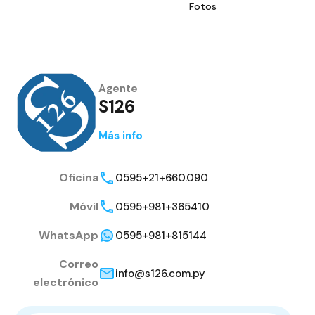
Fotos
Agente
S126
Más info
Oficina
0595+21+660.090
Móvil
0595+981+365410
WhatsApp
0595+981+815144
Correo
info@s126.com.py
electrónico