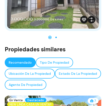
3.000.000
Gs x mes.
3.200.000
Propiedades similares
Recomendado
Tipo De Propiedad
Ubicación De La Propiedad
Estado De La Propiedad
Agente De Propiedad
En Venta
Destacado
7
NEW LINDA CASA EN VENTA!!