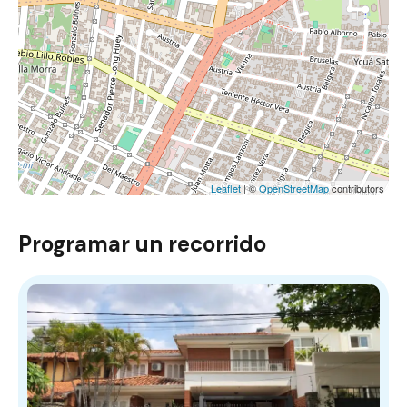
Leaflet
| ©
OpenStreetMap
contributors
Programar un recorrido