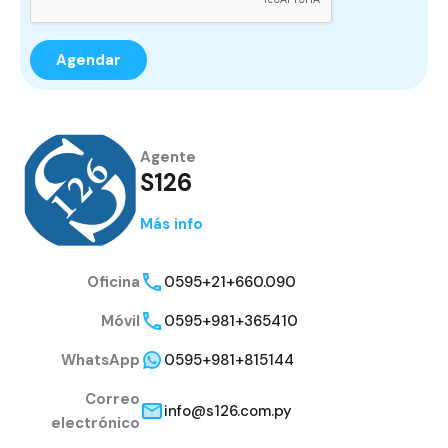
Agente
S126
Más info
Oficina
0595+21+660.090
Móvil
0595+981+365410
WhatsApp
0595+981+815144
Correo
info@s126.com.py
electrónico