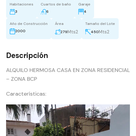
Habitaciones
Cuartos de baño
Garaje
3
6
4
Año de Construcción
Área
Tamaño del Lote
2000
Mts2
Mts2
279
450
Descripción
ALQUILO HERMOSA CASA EN ZONA RESIDENCIAL
– ZONA BCP
Características: