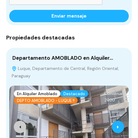
Enviar mensaje
Propiedades destacadas
Departamento AMOBLADO en Alquiler…
C
Luque, Departamento de Central, Región Oriental,
Paraguay
P
En Alquiler Amoblado
Destacado
Construir
2020
DEPTO AMOBLADO - LUQUE !!