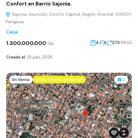
Confort en Barrio Sajonia.
Sajonia, Asunción, Distrito Capital, Región Oriental, 001007,
Paraguay
Casa
1.300.000.000
Mts2
Gs.
4
6
270
Creado el:
23 julio, 2026
En Venta
Lindo Terreno en Venta!!
2