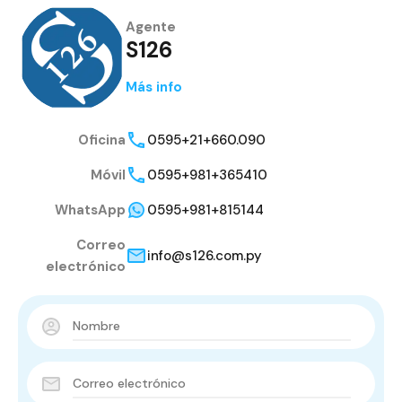
Agente
S126
Más info
Oficina
0595+21+660.090
Móvil
0595+981+365410
WhatsApp
0595+981+815144
Correo
info@s126.com.py
electrónico