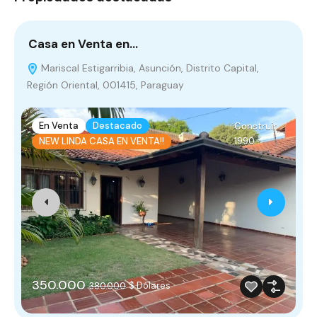
Casa en Venta en…
T
Mariscal Estigarribia, Asunción, Distrito Capital,
Región Oriental, 001415, Paraguay
En Venta
Destacado
Construir
1990
NEW LINDA CASA EN VENTA!!
350.000
$ Dólares
380.000